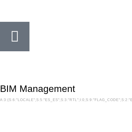
BIM Management
A:3:{S:6:"LOCALE";S:5:"ES_ES";S:3:"RTL";I:0;S:9:"FLAG_CODE";S:2:"E