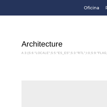
Oficina
Architecture
A:3:{S:6:"LOCALE";S:5:"ES_ES";S:3:"RTL";I:0;S:9:"FLA