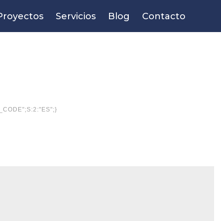
Proyectos
Servicios
Blog
Contacto
G_CODE";S:2:"ES";}