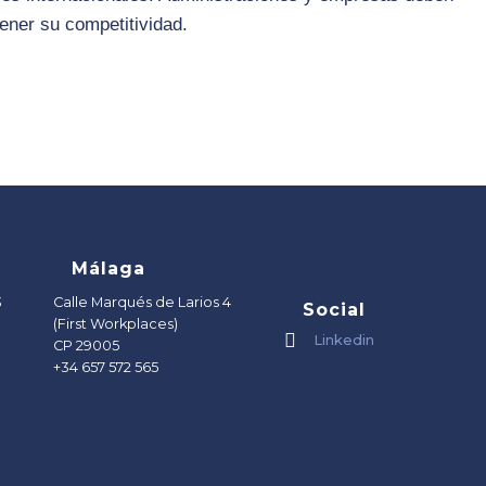
ener su competitividad.
Málaga
3
Calle Marqués de Larios 4
Social
(First Workplaces)
Linkedin
CP 29005
+34 657 572 565