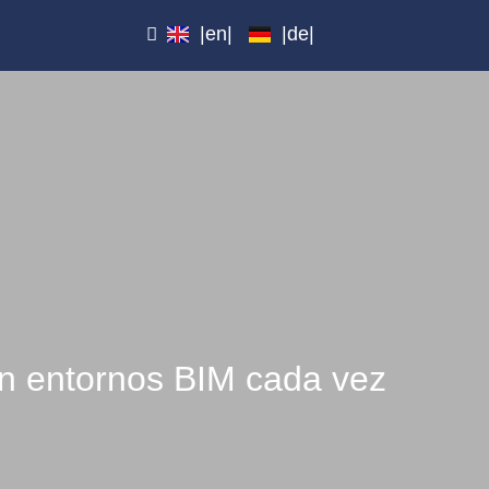
|en|
|de|
en entornos BIM cada vez