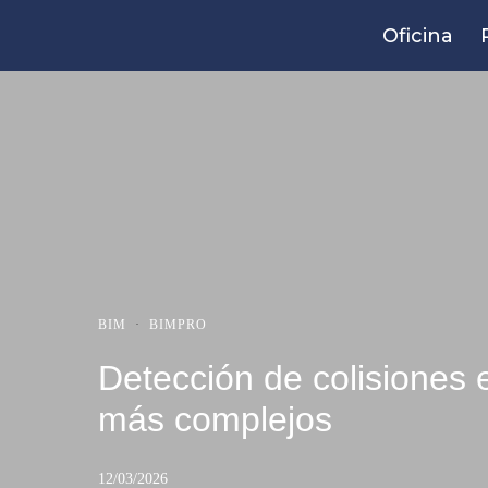
Oficina
BIM
·
BIMPRO
Detección de colisiones 
más complejos
12/03/2026